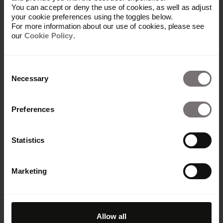
Découvrez comment un projet de rebranding a
You can accept or deny the use of cookies, as well as adjust
permis aux parties prenantes du groupe
your cookie preferences using the toggles below.
For more information about our use of cookies, please see
Kuehne+Nagel de faire progresser la collaboration
our
Cookie Policy
.
autour de la marque à l’échelle mondiale.
Read story
Consent
Necessary
Selection
Preferences
Statistics
MAN
Marketing
Apprenez comment MAN Truck & Bus continue
d’innover et d’améliorer son portail de marque
central.
Read story
Allow all