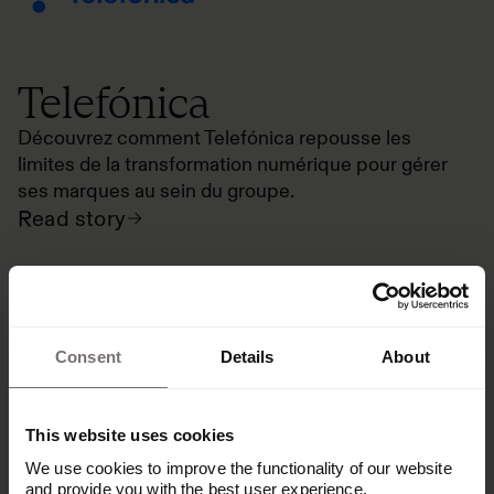
Telefónica
Découvrez comment Telefónica repousse les
limites de la transformation numérique pour gérer
ses marques au sein du groupe.
Read story
Consent
Details
About
This website uses cookies
Kuehne+Nagel
We use cookies to improve the functionality of our website
and provide you with the best user experience.