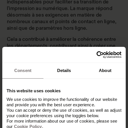
indispensables pour faciliter sa transition de
l'impression au numérique. La marque répond
désormais à ses exigences en matière de
nombreux canaux et points de contact en ligne,
ainsi que de paramètres hors ligne.
Cela a contribué à améliorer la cohérence entre
les départements, contribuant ainsi à créer une
identité de marque plus forte et cohérente pour
HSG. Mieux encore, la rationalisation de l'accès
aux supports de marque dans l'ensemble de
Consent
Details
About
l'organisation a permis de réaliser d'énormes
gains d'efficacité, permettant aux équipes de
travailler 30 à 40 % plus rapidement tout en
This website uses cookies
améliorant la qualité de leur travail de marque.
We use cookies to improve the functionality of our website
and provide you with the best user experience.
You can accept or deny the use of cookies, as well as adjust
your cookie preferences using the toggles below.
For more information about our use of cookies, please see
our
Cookie Policy
.