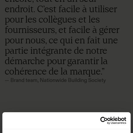
endroit. C’est facile à utiliser
pour les collègues et les
fournisseurs, et facile à gérer
pour nous, ce qui en fait une
partie intégrante de notre
démarche pour garantir la
cohérence de la marque.”
— Brand team, Nationwide Building Society