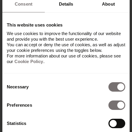
Consent
Details
About
This website uses cookies
Un résultat motivant
We use cookies to improve the functionality of our website
and provide you with the best user experience.
You can accept or deny the use of cookies, as well as adjust
your cookie preferences using the toggles below.
La solution intuitive de Frontify a permis à
For more information about our use of cookies, please see
l’équipe de la marque de Nationwide de créer un
our
Cookie Policy
.
espace dynamique et centralisé pour leur
marque. Le Brand Hub est toujours à jour,
construit sur des bases durables conçues pour
Consent
permettre à la marque de croître et d’évoluer.
Necessary
Selection
Depuis son lancement, le Brand Hub a connu une
croissance constante en nombre d’utilisateurs et
Preferences
en popularité, et continue d’apporter de la valeur
à l’équipe Nationwide :
Statistics
Le Brand Hub de Nationwide a enregistré une