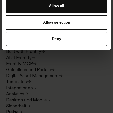
Allow all
Allow selection
Produkt
Deny
Übersicht
Built with Frontify
AI at Frontify
Frontify MCP
Guidelines und Portale
Digital Asset Management
Templates
Integrationen
Analytics
Desktop und Mobile
Sicherheit
Preise