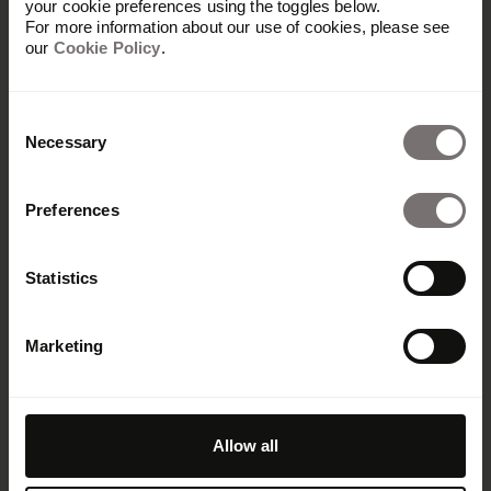
your cookie preferences using the toggles below.
Ressources
For more information about our use of cookies, please see
Kitchen
our
Cookie Policy
.
Témoignages clients
Webinaires et événements
Consent
Paradigms
Necessary
Selection
Nouveautés produit
Espace développeur
Support
Preferences
Statistics
Frontify
À propos
Marketing
Carrières
Mentions légales et confidentialité
ESG/CSR
Signaler un problème
Allow all