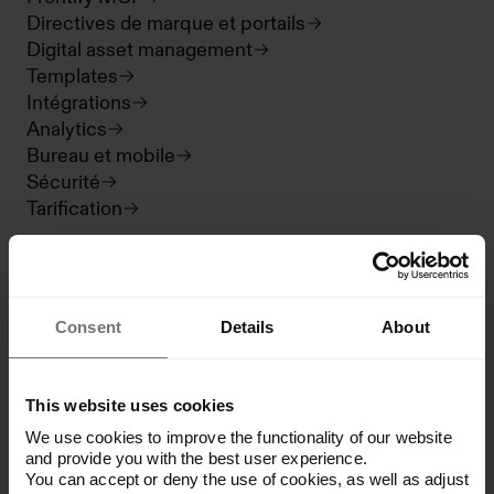
Directives de marque et portails
Digital asset management
Templates
Intégrations
Analytics
Bureau et mobile
Sécurité
Tarification
Partenariat
Consent
Details
About
Frontify pour les agences
Devenir partenaire
Répertoire des partenaires
This website uses cookies
We use cookies to improve the functionality of our website
and provide you with the best user experience.
En savoir plus
You can accept or deny the use of cookies, as well as adjust