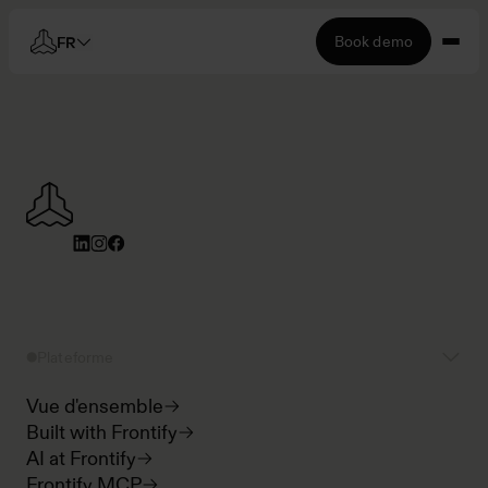
Book demo
FR
Plateforme
Vue d'ensemble
Built with Frontify
AI at Frontify
Frontify MCP