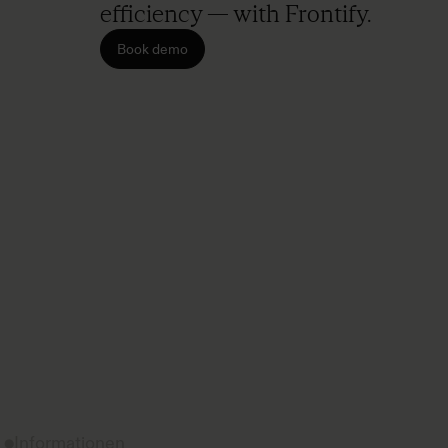
efficiency — with Frontify.
Book demo
Informationen