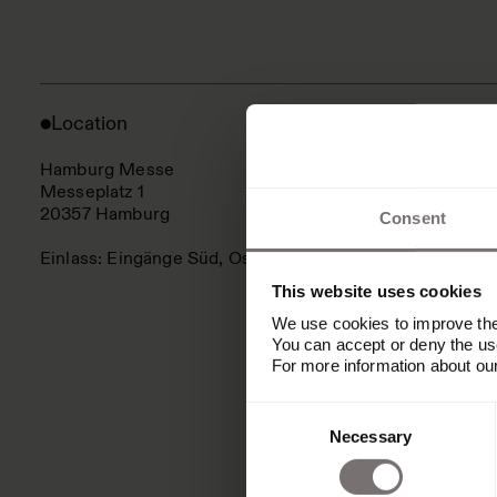
Location
Hamburg Messe
Messeplatz 1
20357 Hamburg
Consent
Einlass: Eingänge Süd, Ost, West
This website uses cookies
We use cookies to improve the 
You can accept or deny the use
For more information about ou
Consent
Necessary
Selection