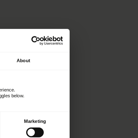
About
erience.
ggles below.
Marketing