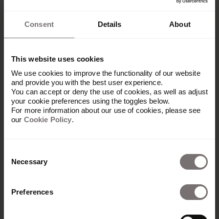
Consent
Details
About
« Nos attentes sont élevées et
This website uses cookies
la protection de la marque est
We use cookies to improve the functionality of our website
and provide you with the best user experience.
au cœur des préoccupations
You can accept or deny the use of cookies, as well as adjust
your cookie preferences using the toggles below.
de Vodafone. Le maintien d'un
For more information about our use of cookies, please see
our
Cookie Policy
.
haut niveau de cohérence de
la marque auprès de nos
Consent
utilisateurs et de nos
Necessary
Selection
partenaires est essentiel pour
l'ensemble de l'entreprise. »
Preferences
— Julia Arnold, Consultante principale en identité de