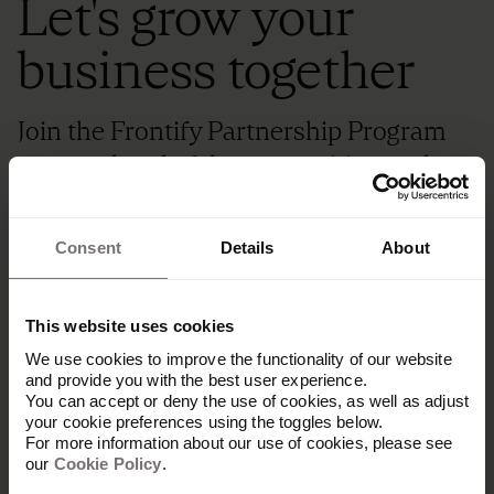
Let's grow your
business together
Join the Frontify Partnership Program
to stay ahead of the competition and
expand your services and tool stack
while enjoying exclusive benefits.
Consent
Details
About
Become a partner
This website uses cookies
We use cookies to improve the functionality of our website
and provide you with the best user experience.
You can accept or deny the use of cookies, as well as adjust
your cookie preferences using the toggles below.
For more information about our use of cookies, please see
our
Cookie Policy
.