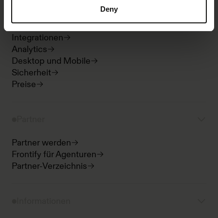
Guidelines und Portale
Deny
Digital Asset Management
Templates
Integrationen
Analytics
Desktop und Mobile
Sicherheit
Preise
Partner
Partner werden
Frontify für Agenturen
Partner-Verzeichnis
Informationen