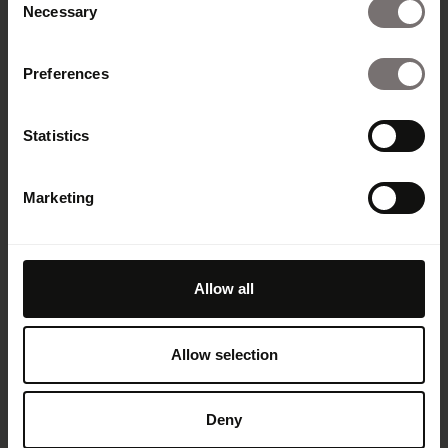
Necessary
Selection
Preferences
Statistics
Marketing
Produkt
Übersicht
Built with Frontify
Allow all
AI at Frontify
Frontify MCP
Allow selection
Guidelines und Portale
Digital Asset Management
Templates
Deny
Integrationen