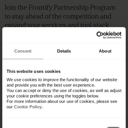
Join the Frontify Partnership Program
to stay ahead of the competition and
expand your services and tool stack
while enjoying exclusive benefits.
Become a partner
Consent
Details
About
This website uses cookies
We use cookies to improve the functionality of our website
and provide you with the best user experience.
You can accept or deny the use of cookies, as well as adjust
your cookie preferences using the toggles below.
For more information about our use of cookies, please see
our
Cookie Policy
.
Consent