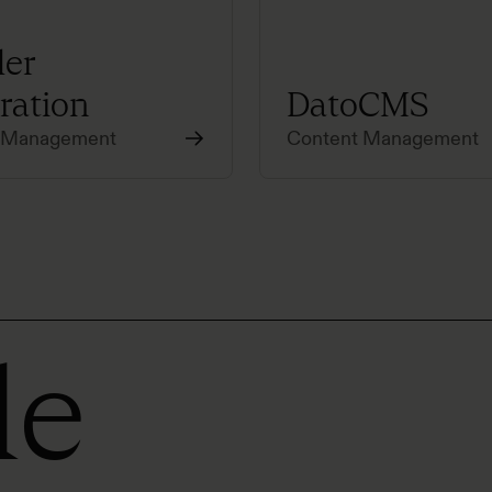
er
ration
DatoCMS
 Management
Content Management
le