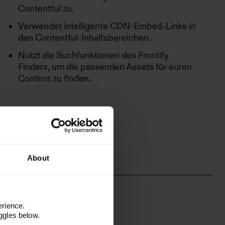
Contentful zu.
Verwendet intelligente CDN-Embed-Links in
den Contentful-Inhaltsbereichen.
Nutzt die Suchfunktionen des Frontify
Finders, um die passenden Assets für euren
Content zu finden.
About
erience.
ggles below.