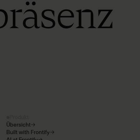
präsenz
Produkt
Übersicht
Built with Frontify
AI at Frontify