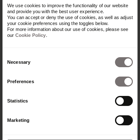
We use cookies to improve the functionality of our website
Weitere
and provide you with the best user experience.
You can accept or deny the use of cookies, as well as adjust
your cookie preferences using the toggles below.
Integrationen
For more information about our use of cookies, please see
our
Cookie Policy
.
Consent
Necessary
Selection
Preferences
Statistics
Adobe
Marketing
Figma
CC
Adobe
Buzz
Libraries
XD