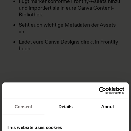
Fügt markenkonforme Frontify-Assets hinzu
und importiert sie in eure Canva Content-
Bibliothek.
Seht euch wichtige Metadaten der Assets
an.
Ladet eure Canva Designs direkt in Frontify
hoch.
Consent
Details
About
This website uses cookies