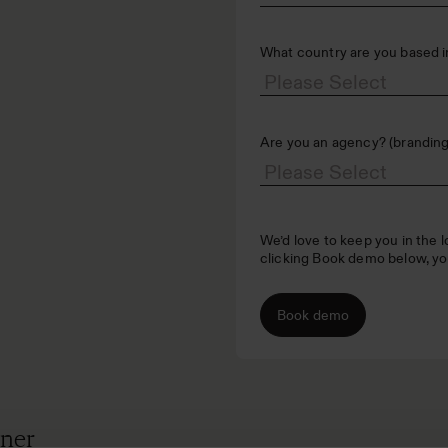
What country are you based i
Are you an agency? (branding,
We’d love to keep you in the 
clicking Book demo below, yo
iner