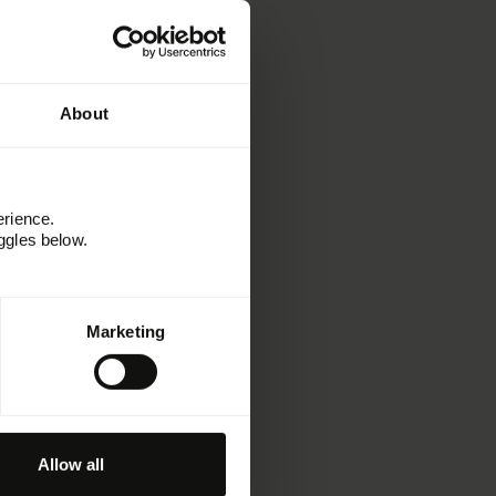
About
erience.
ggles below.
Informationen
Ressourcen
Marketing
Kitchen
Erfolgsgeschichten
Webinare und Events
Paradigms
Produktneuigkeiten
Allow all
Developer Hub
Support