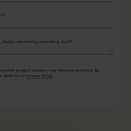
n?
*
 design, advertising, consulting, tech)
*
loop with product updates, new features, and more. By
u agree to our
privacy policy
.