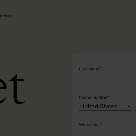
rces
et
First name
*
Phone number
*
Work email
*