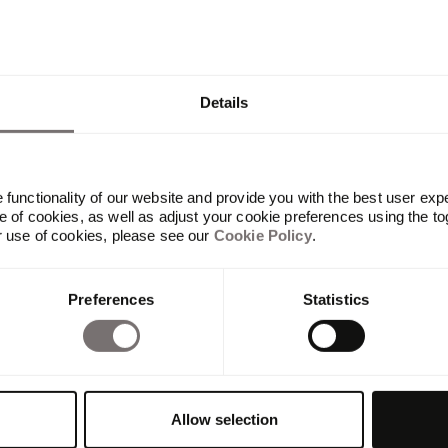
sten
Details
functionality of our website and provide you with the best user exp
 of cookies, as well as adjust your cookie preferences using the to
r use of cookies, please see our
Cookie Policy
.
Produkt
Übersicht
Preferences
Statistics
Built with Frontify
AI at Frontify
Frontify MCP
Guidelines und Portale
Digital Asset Management
Allow selection
Templates
Integrationen