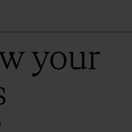
ow your
s
r