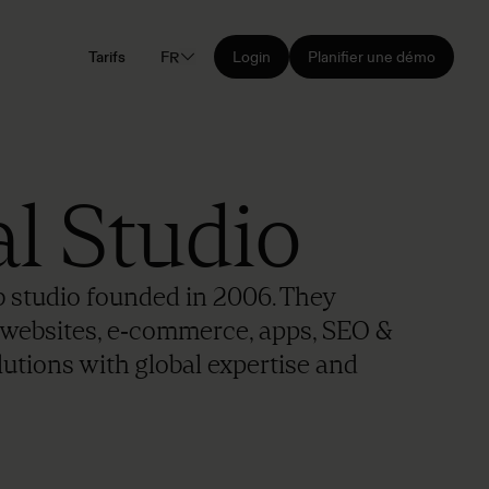
Tarifs
FR
Login
Planifier une démo
l Studio
b studio founded in 2006. They
s websites, e‑commerce, apps, SEO &
lutions with global expertise and