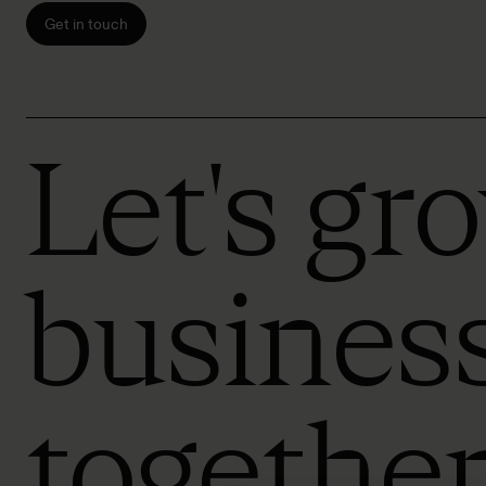
Get in touch
Let's gr
busines
togethe