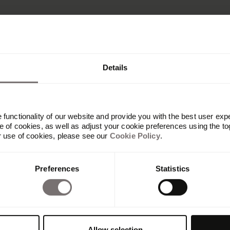
Details
functionality of our website and provide you with the best user exp
 of cookies, as well as adjust your cookie preferences using the to
r use of cookies, please see our
Cookie Policy
.
Plateforme
Preferences
Statistics
Vue d'ensemble
Built with Frontify
AI at Frontify
Frontify MCP
Directives de marque et portails
Allow selection