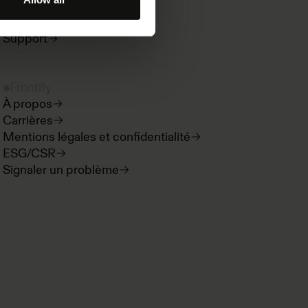
Nouveautés produit
Espace développeur
Support
Frontify
À propos
Carrières
Mentions légales et confidentialité
ESG/CSR
Signaler un problème