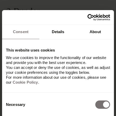
2. Bynder
Bynder est un fournisseur de DAM qui aide les
Consent
Details
About
entreprises à gérer efficacement leurs fichiers de
marque. Des PME aux grandes multinationales,
ses services de gestion d’actifs sont largement
This website uses cookies
plébiscités. Lancé en 2013, Bynder s’est
rapidement imposé comme un acteur de
We use cookies to improve the functionality of our website
référence dans le secteur du DAM.
and provide you with the best user experience.
You can accept or deny the use of cookies, as well as adjust
your cookie preferences using the toggles below.
For more information about our use of cookies, please see
our
Cookie Policy
.
Fonctionnalités phares
Consent
Bynder propose plusieurs fonctionnalités pour
Necessary
aider les entreprises à gérer leurs fichiers
Selection
numériques :