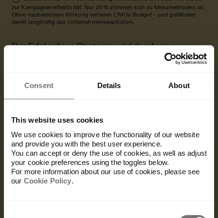
zur Kampagneneffektivität. Nur 20 % stimmen sich zu Messmethoden ab.
Ohne nachweisbare Wirkung verlieren CMOs Budget – und gefährden
damit langfristig das Unternehmenswachstum.
Der Erfolg diese Strategie wird durch eine
kürzlich veröffentlichte
Studie
von Google
untermauert. Sie kommt zu dem Schluss, dass die
Effektivität von Medienkampagnen dann am
Consent
Details
About
höchsten ist, wenn 40 bis 60 % des
Marketingbudgets in den Markenaufbau fließen
. Zudem sind starke Marken der Studie
4
This website uses cookies
zufolge resistenter gegen Preiserhöhungen. Ist
We use cookies to improve the functionality of our website
der Markenwert hoch, können Unternehmen bis
and provide you with the best user experience.
zu doppelt so hohe Preise verlangen.
You can accept or deny the use of cookies, as well as adjust
Unternehmen, die auch in wirtschaftlich
your cookie preferences using the toggles below.
schwierigen Zeiten, weiter in den Aufbau ihrer
For more information about our use of cookies, please see
our
Cookie Policy
.
Marke investieren, erholen sich schneller und
wirkungsvoller.
Im Jahr 2029 wird es beim Markenaufbau
Consent