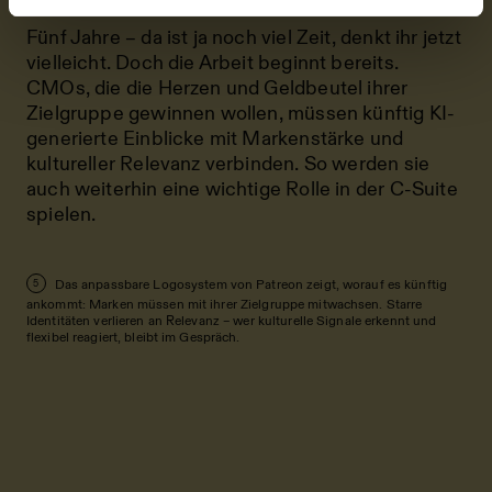
Fünf Jahre – da ist ja noch viel Zeit, denkt ihr jetzt
vielleicht. Doch die Arbeit beginnt bereits.
CMOs, die die Herzen und Geldbeutel ihrer
Zielgruppe gewinnen wollen, müssen künftig KI-
generierte Einblicke mit Markenstärke und
kultureller Relevanz verbinden. So werden sie
auch weiterhin eine wichtige Rolle in der C-Suite
spielen.
Das anpassbare Logosystem von Patreon zeigt, worauf es künftig
5
ankommt: Marken müssen mit ihrer Zielgruppe mitwachsen. Starre
Identitäten verlieren an Relevanz – wer kulturelle Signale erkennt und
flexibel reagiert, bleibt im Gespräch.