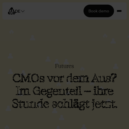
Book demo
DE
🔥
🔥
👤
👤
👤
👤
👤
👤
Futures
👤
🔥
👤
👤
CMOs vor dem Aus?
🔥
🔥
🔥
🔥
🔥
Im Gegenteil – ihre
👤
🔥
🔥
Stunde schlägt jetzt.
🔥
👤
👤
👤
🔥
👤
👤