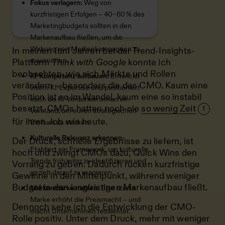
Fokus verlagern:
Weg von
kurzfristigen Erfolgen – 40–60 % des
Marketingbudgets sollten in den
Markenaufbau fließen, um die
Wirkung von Medienkampagnen zu
In meinen fünf Jahren bei der Trend-Insights-
maximieren.
Plattform
Think with Google
konnte ich
beobachten, wie sich Märkte und Rollen
KI-Kompetenz aufbauen:
Entwicklt
verändern – besonders die des CMO. Kaum eine
intern KI-Expertise und positioniert
Position ist so im Wandel, kaum eine so instabil
euch als KI-Vordenker:innen im
besetzt. CMOs hatten noch nie
so wenig Zeit
1
Vorstand, um euren strategischen
für ihren Job wie heute.
Einfluss zu stärken.
Kulturelle Relevanz erkennen:
Der Druck, schnelle Ergebnisse zu liefern, ist
Etabliert ein Framework, um kulturelle
hoch und zwingt CMOs dazu, Quick Wins den
Trends frühzeitig zu identifizieren und
Vorrang zu geben. Dadurch rücken kurzfristige
gezielt darauf zu reagieren.
Gewinne in den Mittelpunkt, während weniger
Budget in den langfristigen Markenaufbau fließt.
Markenstärke nutzen:
Eine starke
Marke erhöht die Preismacht – und
Dennoch sehe ich die Entwicklung der CMO-
macht Unternehmen resilienter.
Rolle positiv. Unter dem Druck, mehr mit weniger