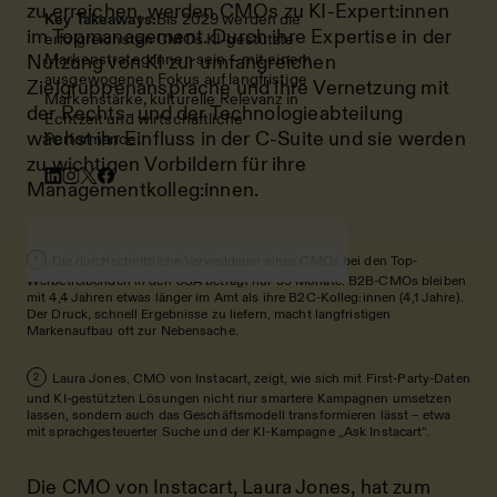
zu erreichen, werden CMOs zu KI-Expert:innen
Key Takeaways:
Bis 2029 werden die
im Topmanagement. Durch ihre Expertise in der
erfolgreichsten CMOs KI-gestützte
Markenstrateg:innen sein – mit einem
Nutzung von KI zur umfangreichen
ausgewogenen Fokus auf langfristige
Zielgruppenansprache und ihre Vernetzung mit
Markenstärke, kulturelle Relevanz in
der Rechts- und der Technologieabteilung
Echtzeit und wirtschaftliche
wächst ihr Einfluss in der C-Suite und sie werden
Performance.
zu wichtigen Vorbildern für ihre
Managementkolleg:innen.
Die durchschnittliche Verweildauer eines CMOs bei den Top-
1
Werbetreibenden in den USA beträgt nur 39 Monate. B2B-CMOs bleiben
mit 4,4 Jahren etwas länger im Amt als ihre B2C-Kolleg:innen (4,1 Jahre).
Der Druck, schnell Ergebnisse zu liefern, macht langfristigen
Markenaufbau oft zur Nebensache.
Laura Jones, CMO von Instacart, zeigt, wie sich mit First-Party-Daten
2
und KI-gestützten Lösungen nicht nur smartere Kampagnen umsetzen
lassen, sondern auch das Geschäftsmodell transformieren lässt – etwa
mit sprachgesteuerter Suche und der KI-Kampagne „Ask Instacart”.
Die
CMO von Instacart, Laura Jones,
hat zum