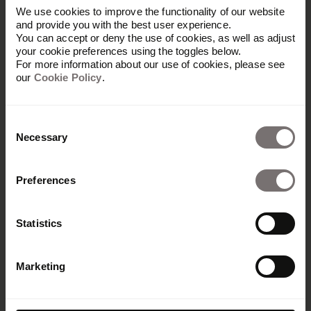
Besucher:innen.
We use cookies to improve the functionality of our website
and provide you with the best user experience.
You can accept or deny the use of cookies, as well as adjust
your cookie preferences using the toggles below.
For more information about our use of cookies, please see
So nutzt Tietoevry Frontify
our
Cookie Policy
.
Vor der Fusion lagen Tietos Guidelines nur als
Consent
PDF vor, Evry nutzte eine einfache digitale
Necessary
Selection
Lösung. Die ersten zwei Jahre setzte das neue
Unternehmen auf eine Übergangs-Visual Identity
Preferences
mit PowerPoint-Guidelines, erreichbar über
SharePoint. Das machte das globale Rebranding
umso dringlicher. Im Januar 2022 fand die Marke
Statistics
mit Frontify ein neues Zuhause: Mit Templates für
Events, Newsletter, Banner oder Roll-ups können
heute alle Mitarbeitende Assets für verschiedene
Marketing
Marketingaktivitäten selbst erstellen. Dank Single
Sign-On haben alle 24.000+ Mitarbeitenden
reibungslosen Zugang zum Brand Portal.