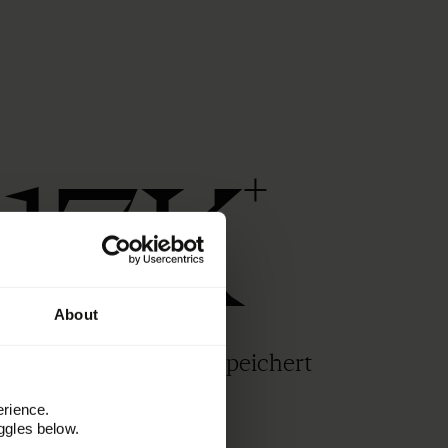
17K
+
About
Assets in Frontify gespeichert
erience.
ggles below.