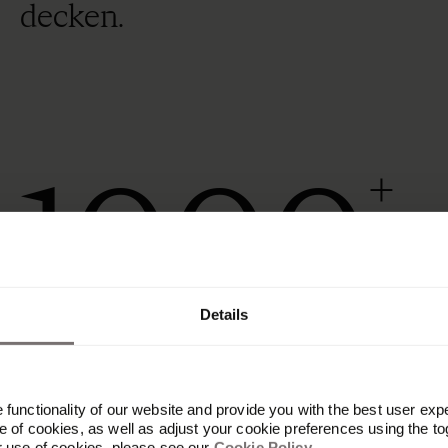
decken.
1000
+
Details
Stunden pro Jahr mit Frontify gespart
functionality of our website and provide you with the best user exp
 of cookies, as well as adjust your cookie preferences using the to
r use of cookies, please see our
Cookie Policy
.