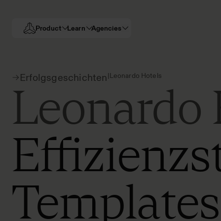
Product
Learn
Agencies
|
Leonardo Hotels
Erfolgsgeschichten
Leonardo 
Effizienzs
Templates