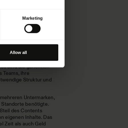
Marketing
rken oft einen von zwei
en, jeden einzelnen
sende von Dollar treiben
Allow all
tes sind die geheimen
 Teams, ihre
otwendige Struktur und
t mehreren Untermarken,
 Standorte benötigte.
oßteil des Contents
ren eigenen Inhalte. Das
l Zeit als auch Geld