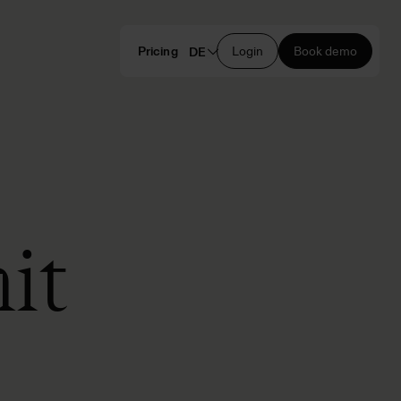
Pricing
Login
Book demo
DE
it