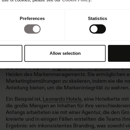
Preferences
Statistics
Um diese Herausforderung zu bewältigen, wählen Ma
Wegen. Sie können entweder eine Agentur beauftrag
Inhalt zu erstellen, was jedoch Kosten in Hunderttau
Allow selection
kann.
Die andere Option?
Digital & Print Templates
. Templa
Helden des Markenmanagements. Sie ermöglichen es
Marketingbemühungen zu skalieren, indem sie die n
Anleitung bieten, um die Markenintegrität zu wahren.
Ein Beispiel ist,
Leonardo Hotels
, eine Hotelkette mi
die große Mengen an Inhalten für ihre verschiedenen
Anfangs arbeiteten sie mit einer Agentur, die den Gr
kreierte und in einigen Fällen erstellten die Teams ih
Ergebnis: ein inkonsistentes Branding, was sowohl vie