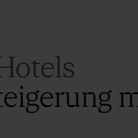
Hotels
teigerung m