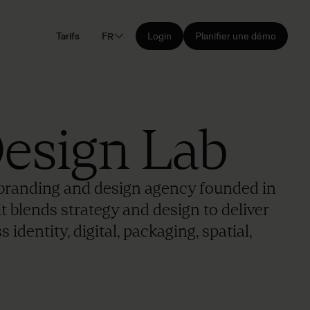
Tarifs
FR
Login
Planifier une démo
esign Lab
branding and design agency founded in
t blends strategy and design to deliver
identity, digital, packaging, spatial,