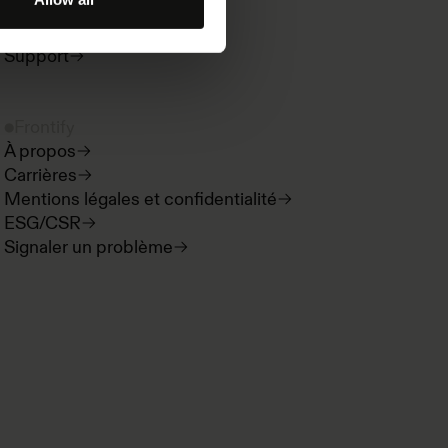
Nouveautés produit
Espace développeur
Support
Frontify
À propos
Carrières
Mentions légales et confidentialité
ESG/CSR
Signaler un problème