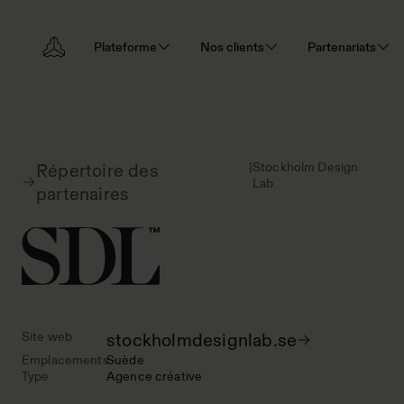
Plateforme
Nos clients
Partenariats
|
Stockholm Design
Répertoire des
Lab
partenaires
Site web
stockholmdesignlab.se
Emplacements
Suède
Type
Agence créative