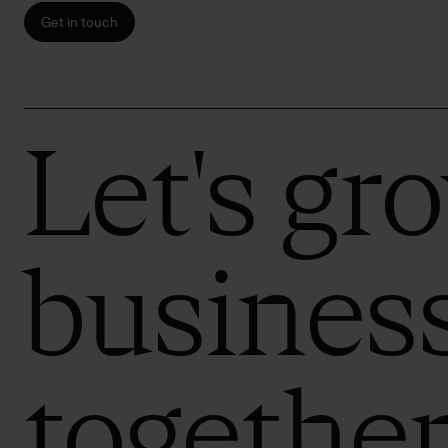
Get in touch
Let's gr
busines
togethe