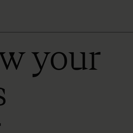
ow your
s
r