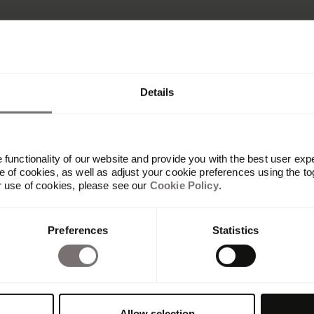
Details
functionality of our website and provide you with the best user exp
 of cookies, as well as adjust your cookie preferences using the to
r use of cookies, please see our
Cookie Policy
.
Plateforme
Preferences
Statistics
Vue d'ensemble
Built with Frontify
AI at Frontify
Frontify MCP
Directives de marque et portails
Allow selection