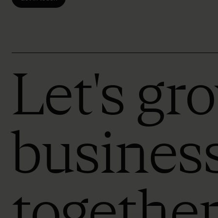
Let's gr
busines
togethe