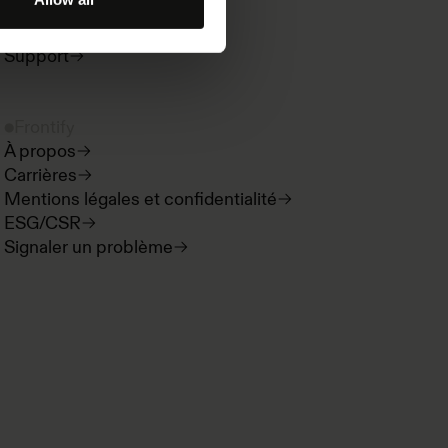
Nouveautés produit
Espace développeur
Support
Frontify
À propos
Carrières
Mentions légales et confidentialité
ESG/CSR
Signaler un problème