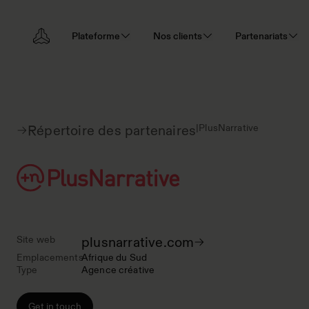
Plateforme
Nos clients
Partenariats
|
PlusNarrative
Répertoire des partenaires
Site web
plusnarrative.com
Emplacements
Afrique du Sud
Type
Agence créative
Get in touch