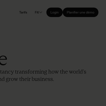
Tarifs
FR
Login
Planifier une démo
e
sultancy transforming how the world’s
d grow their business.