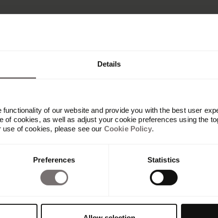
Details
functionality of our website and provide you with the best user exp
 of cookies, as well as adjust your cookie preferences using the to
r use of cookies, please see our
Cookie Policy
.
Plateforme
Preferences
Statistics
Vue d'ensemble
Built with Frontify
AI at Frontify
Frontify MCP
Directives de marque et portails
Allow selection