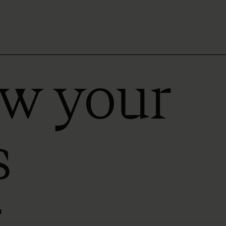
ow your
s
r