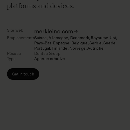
platforms and devices.
Site web
merkleinc.com
Emplacements
Suisse
Allemagne
Danemark
Royaume-Uni
Pays-Bas
Espagne
Belgique
Serbie
Suède
Portugal
Finlande
Norvège
Autriche
Réseau
Dentsu Group
Type
Agence créative
Get in touch