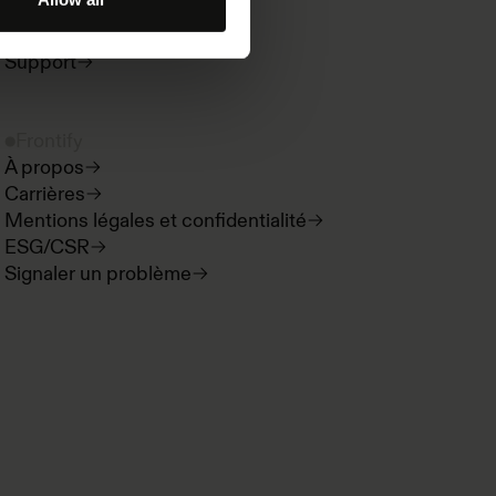
Nouveautés produit
Espace développeur
Support
Frontify
À propos
Carrières
Mentions légales et confidentialité
ESG/CSR
Signaler un problème