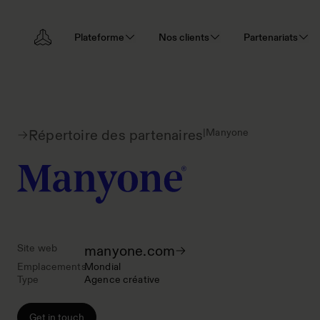
Plateforme
Nos clients
Partenariats
|
Manyone
Répertoire des partenaires
Site web
manyone.com
Emplacements
Mondial
Type
Agence créative
Get in touch