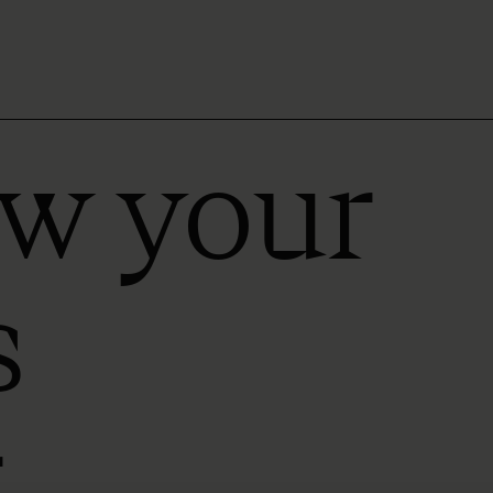
ow your
s
r