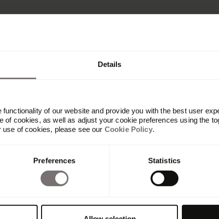
Details
functionality of our website and provide you with the best user exp
 of cookies, as well as adjust your cookie preferences using the to
r use of cookies, please see our
Cookie Policy
.
Plateforme
Preferences
Statistics
Vue d'ensemble
Built with Frontify
AI at Frontify
Frontify MCP
Directives de marque et portails
Allow selection