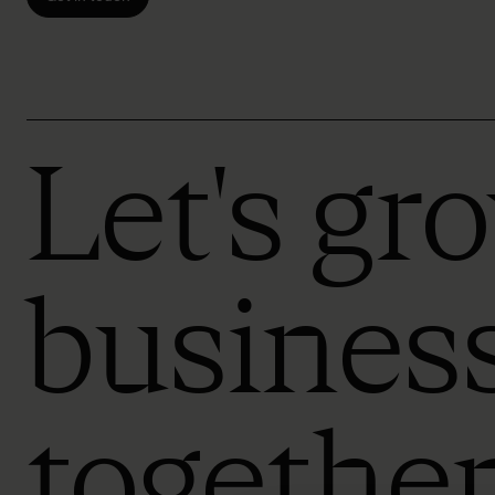
Let's gr
busines
togethe