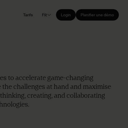
Tarifs
FR
Login
Planifier une démo
es to accelerate game-changing
lve the challenges at hand and maximise
thinking, creating, and collaborating
hnologies.