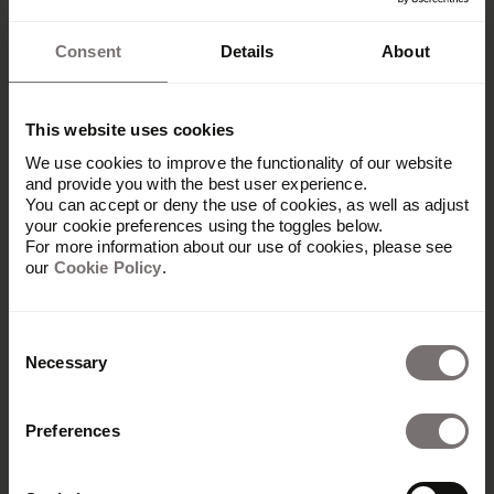
Consent
Details
About
This website uses cookies
We use cookies to improve the functionality of our website
and provide you with the best user experience.
You can accept or deny the use of cookies, as well as adjust
your cookie preferences using the toggles below.
For more information about our use of cookies, please see
our
Cookie Policy
.
Plateforme
Vue d'ensemble
Consent
Necessary
Built with Frontify
Selection
AI at Frontify
Frontify MCP
Preferences
Directives de marque et portails
Digital asset management