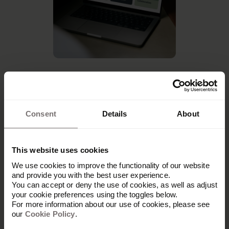
Opérationnel en un rien de
temps
Consent
Details
About
Nos interfaces backend et frontend intuitives ne
This website uses cookies
nécessitent aucune programmation complexe et
We use cookies to improve the functionality of our website
se configurent facilement selon les rôles, en
and provide you with the best user experience.
interne comme en externe.
You can accept or deny the use of cookies, as well as adjust
your cookie preferences using the toggles below.
For more information about our use of cookies, please see
our
Cookie Policy
.