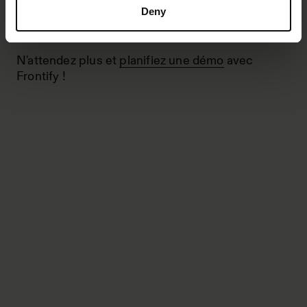
Deny
N'attendez plus et
planifiez une démo
avec
Frontify !