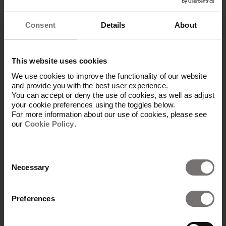
Automatiser les processus de
Consent
Details
About
marque
This website uses cookies
Les apps Frontify vous permettent d’automatiser
We use cookies to improve the functionality of our website
les tâches longues à exécuter : vos flux de travail
and provide you with the best user experience.
gagnent ainsi en fluidité et en fiabilité. Grâce à
You can accept or deny the use of cookies, as well as adjust
your cookie preferences using the toggles below.
l’automatisation, dès qu’un actif est importé dans
For more information about our use of cookies, please see
le DAM, la technologie OpenAI génère
our
Cookie Policy
.
automatiquement les tags pertinents ainsi qu’une
description, et vous fait donc gagner un temps
précieux en vous évitant un tagging manuel
Consent
fastidieux.
Necessary
Selection
Cela fluidifie la gestion des contenus tout en
assurant une cohérence dans la classification et
Preferences
la description de vos actifs.