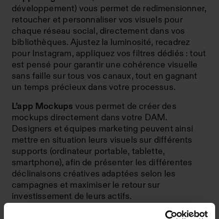
développement) vous permet de redimensionner,
retoucher et personnaliser vos visuels pour
chaque réseau social, directement dans vos
bibliothèques. Ajustez la luminosité, recadrez
pour Instagram, appliquez vos filtres dédiés : tout
est pensé pour garantir une cohérence visuelle
sans faille sur tous vos canaux, tout en gagnant
un temps précieux dans votre processus.
L’app Mockups
vous permet de créer des
mockups directement dans votre DAM.
Designers et équipes marketing peuvent ainsi
mettre en situation leurs visuels sur différents
supports (ordinateur portable, tablette,
smartphone), afin de présenter les différentes
déclinaisons créatives adaptées selon les
campagnes et maximiser le retour sur
investissement de leurs actifs.