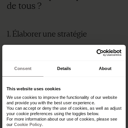
de tous ?
1. Élaborer une stratégie
Si vous voulez que vos collaborateurs deviennent
de vrais acteurs du brand stewardship, il vous
faut une vraie stratégie. Pas un plan flou du type
« le marketing fait son truc, la R&D aussi ». Il faut
Consent
Details
About
du concret.
Pour cela, commencez par définir précisément le
This website uses cookies
rôle que chacun de vos collaborateurs doit jouer
We use cookies to improve the functionality of our website
dans le brand stewardship. Posez-vous d’abord
and provide you with the best user experience.
une question simple :
You can accept or deny the use of cookies, as well as adjust
your cookie preferences using the toggles below.
Quel rôle attribuer à cette personne ?
For more information about our use of cookies, please see
Contribuera-t-elle à la production d’actifs et de
our
Cookie Policy
.