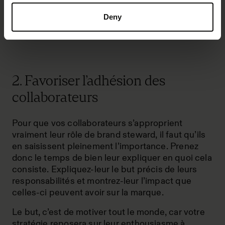
certains projets ou responsabilités
spécifiques ? Dans ce cas, qui faut-il mobiliser
Deny
pour ces responsabilités ?
2. Favoriser l’adhésion des
collaborateurs
Pour que vos collaborateurs s’approprient
vraiment leur rôle de brand steward, il faut qu’ils
en saisissent pleinement l’importance. Prenez
donc le temps de bien leur expliquer en quoi cela
consiste. Expliquez-leur le but précis de leurs
responsabilités et montrez-leur l’impact que
celles-ci peuvent avoir sur la marque.
Le but, c’est de motiver tout le monde, car votre
stratégie reposera sur leur enthousiasme à